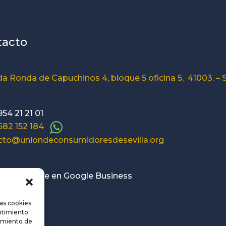
tacto
a Ronda de Capuchinos 4, bloque 5 oficina 5, 41003. – S
954 21 21 01
 682 152 184
cto@uniondeconsumidoresdesevilla.org
o disponible en Google Business
las cookies
entimiento
amiento de