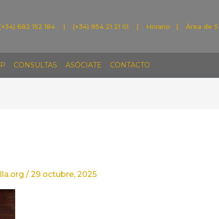
(+34) 682 152 184 | (+34) 954 21 21 01 |
Horario
|
Área de S
P
CONSULTAS
ASÓCIATE
CONTACTO
la.org
/
29 octubre, 2025