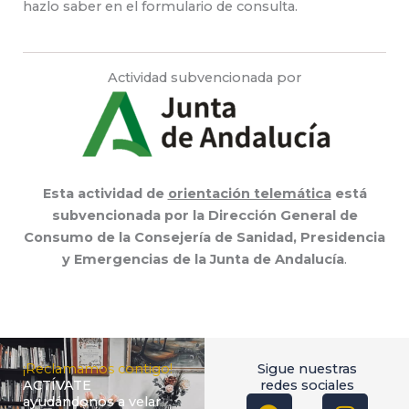
hazlo saber en el formulario de consulta.
Actividad subvencionada por
Esta actividad de
orientación telemática
está
subvencionada por la Dirección General de
Consumo de la Consejería de Sanidad, Presidencia
y Emergencias de la Junta de Andalucía
.
¡Reclamamos contigo!
Sigue nuestras
ACTÍVATE
redes sociales
F
T
I
ayudándonos a velar