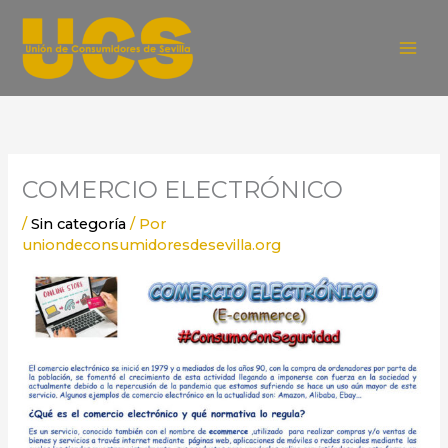
Ir
al
contenido
COMERCIO ELECTRÓNICO
/
Sin categoría
/ Por
uniondeconsumidoresdesevilla.org