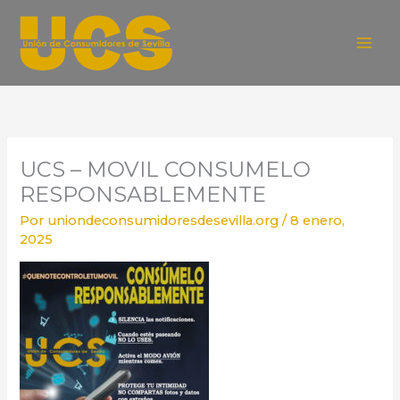
Ir
al
contenido
UCS – MOVIL CONSUMELO
RESPONSABLEMENTE
Por
uniondeconsumidoresdesevilla.org
/
8 enero,
2025