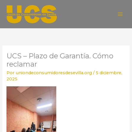
Ir
al
contenido
UCS – Plazo de Garantía. Cómo
reclamar
Por
uniondeconsumidoresdesevilla.org
/
5 diciembre,
2025