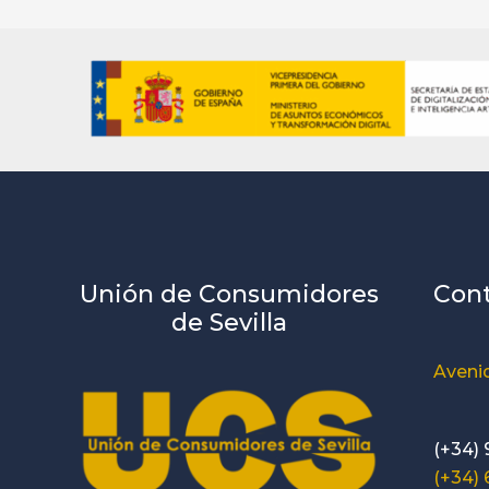
Unión de Consumidores
Con
de Sevilla
Avenid
(+34) 
(+34)