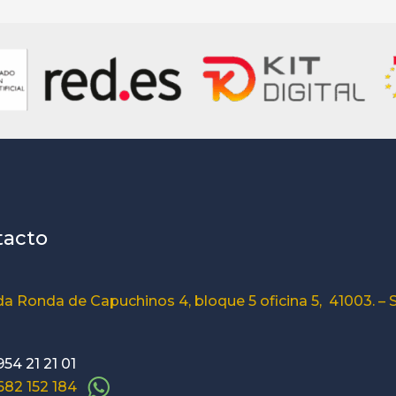
tacto
a Ronda de Capuchinos 4, bloque 5 oficina 5, 41003. – S
954 21 21 01
 682 152 184