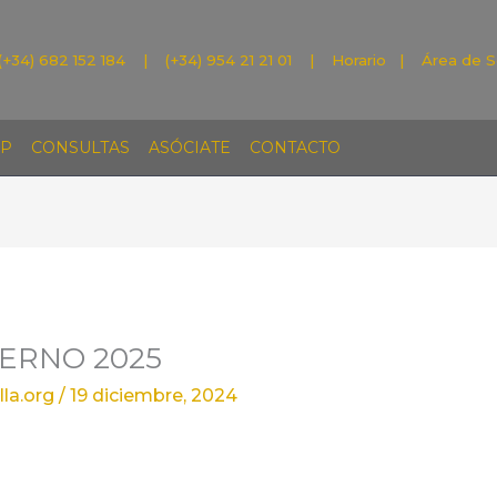
(+34) 682 152 184 | (+34) 954 21 21 01 |
Horario
|
Área de S
P
CONSULTAS
ASÓCIATE
CONTACTO
IERNO 2025
la.org
/
19 diciembre, 2024