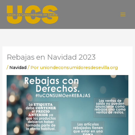
Ir
al
contenido
Rebajas en Navidad 2023
/
Navidad
/ Por
uniondeconsumidoresdesevilla.org