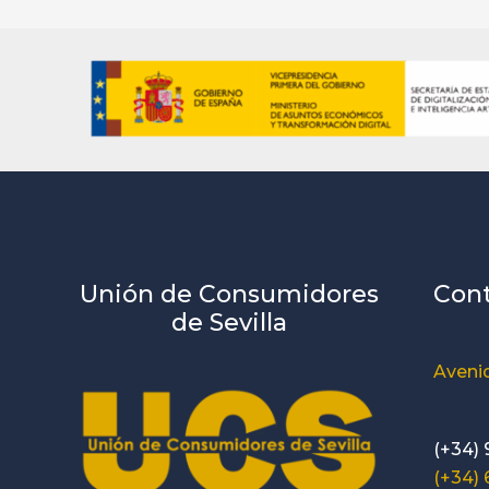
Unión de Consumidores
Con
de Sevilla
Avenid
(+34) 
(+34)