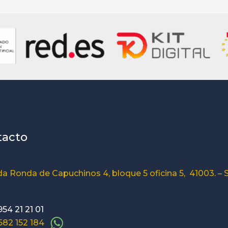
tacto
a Ronda de Capuchinos 4, bloque 5 oficina 5, 41003. – S
954 21 21 01
 682 152 184