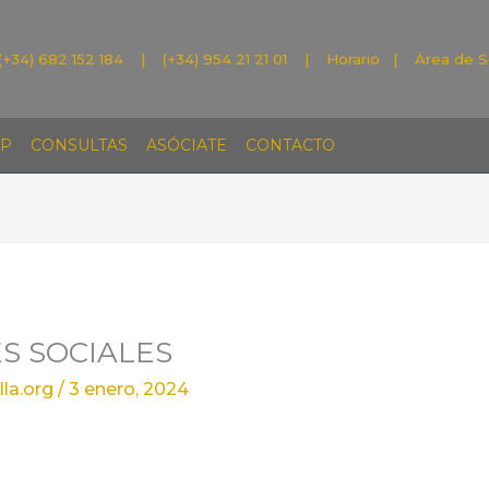
(+34) 682 152 184 | (+34) 954 21 21 01 |
Horario
|
Área de S
P
CONSULTAS
ASÓCIATE
CONTACTO
S SOCIALES
la.org
/
3 enero, 2024