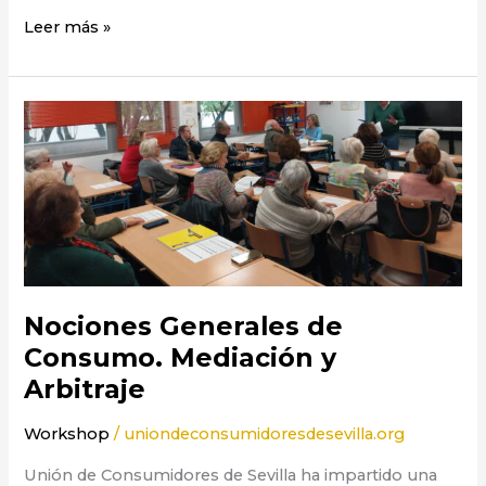
Leer más »
Nociones
Generales
de
Consumo.
Mediación
y
Arbitraje
Nociones Generales de
Consumo. Mediación y
Arbitraje
Workshop
/
uniondeconsumidoresdesevilla.org
Unión de Consumidores de Sevilla ha impartido una