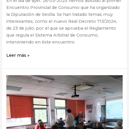
En el día de ayer, 26-03-2025 hemos asistido al primer
Encuentro Provincial de Consumo que ha organizado
la Diputación de Sevilla. Se han tratado temas muy
interesantes, como el nuevo Real Decreto 713/2024,
de 23 de julio, por el que se aprueba el Reglamento
que regula el Sistema Arbitral de Consumo,
interviniendo en éste encuentro
Leer más »
Ahorro
Energético
en
el
Ceper
Triana