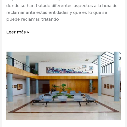
donde se han tratado diferentes aspectos a la hora de
reclamar ante estas entidades y qué es lo que se
puede reclamar, tratando
Leer más »
Nueva
Oficina
Municipal
de
Información
al
Consumidor
en
Los
Corrales