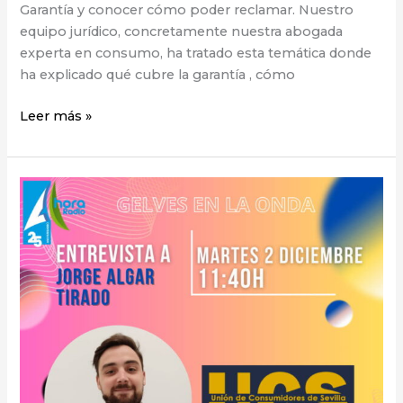
Garantía y conocer cómo poder reclamar. Nuestro
equipo jurídico, concretamente nuestra abogada
experta en consumo, ha tratado esta temática donde
ha explicado qué cubre la garantía , cómo
Leer más »
El
fraude
on
line
en
Ahora
Radio
Gelves