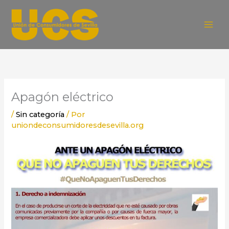
Ir
al
contenido
Apagón eléctrico
/
Sin categoría
/ Por
uniondeconsumidoresdesevilla.org