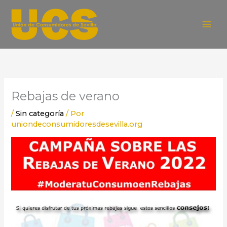
Ir
al
contenido
Rebajas de verano
/
Sin categoría
/ Por
uniondeconsumidoresdesevilla.org