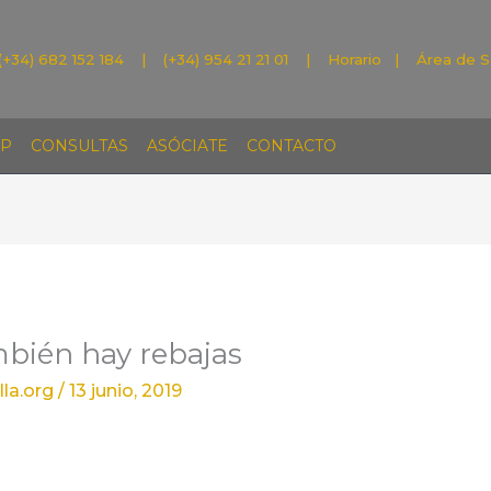
(+34) 682 152 184 | (+34) 954 21 21 01 |
Horario
|
Área de S
P
CONSULTAS
ASÓCIATE
CONTACTO
mbién hay rebajas
la.org
/
13 junio, 2019