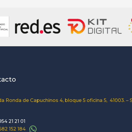
tacto
a Ronda de Capuchinos 4, bloque 5 oficina 5, 41003. – S
954 21 21 01
 682 152 184