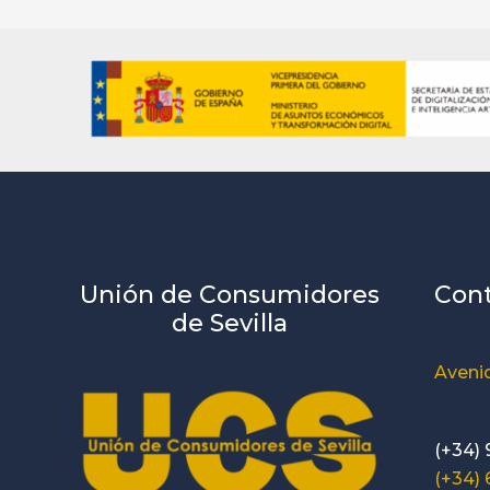
Unión de Consumidores
Con
de Sevilla
Avenid
(+34) 
(+34)