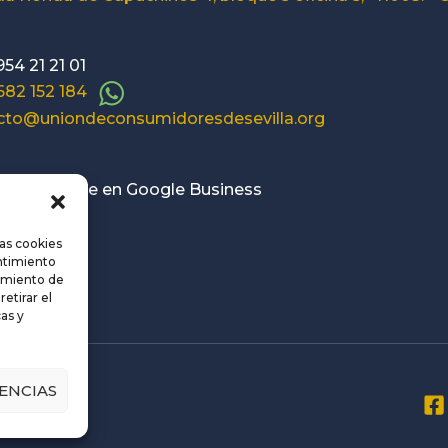
954 21 21 01
 682 152 184
cto@uniondeconsumidoresdesevilla.org
o disponible en Google Business
las cookies
entimiento
amiento de
etirar el
as y
ENCIAS
evilla
rivacidad