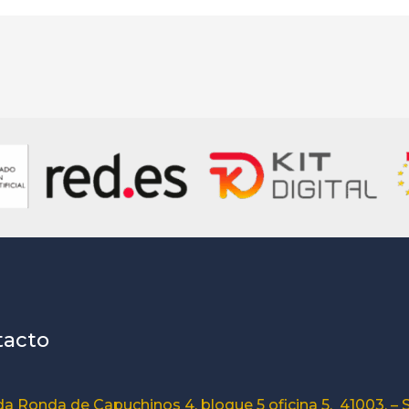
tacto
a Ronda de Capuchinos 4, bloque 5 oficina 5, 41003. – S