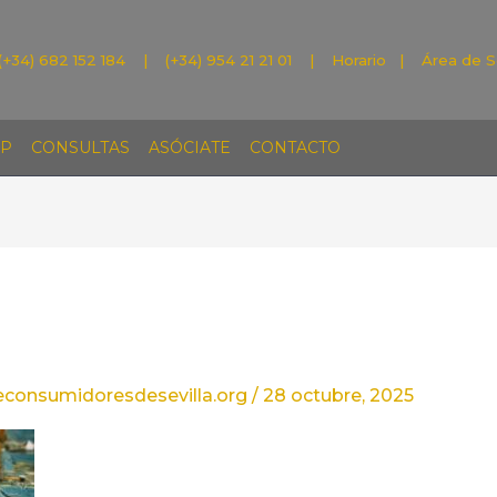
(+34) 682 152 184 | (+34) 954 21 21 01 |
Horario
|
Área de S
P
CONSULTAS
ASÓCIATE
CONTACTO
econsumidoresdesevilla.org
/
28 octubre, 2025