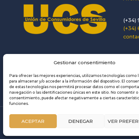
(+34) 
(+34)
conta
Horari
Gestionar consentimiento
Spanish
Para ofrecer las mejores experiencias, utilizamos tecnologías como 
para almacenar y/o acceder a la información del dispositivo. El cons
de estas tecnologías nos permitirá procesar datos como el comport
navegación o las identificaciones únicas en este sitio. No consentir o r
consentimiento, puede afectar negativamente a ciertas característic
funciones.
ACEPTAR
DENEGAR
VER PREFER
Copyright © 2026 Union de Consumidores de S
Aviso legal
|
Política de cookies
|
Política de p