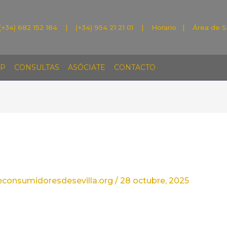
(+34) 682 152 184 | (+34) 954 21 21 01 |
Horario
|
Área de S
P
CONSULTAS
ASÓCIATE
CONTACTO
econsumidoresdesevilla.org
/
28 octubre, 2025