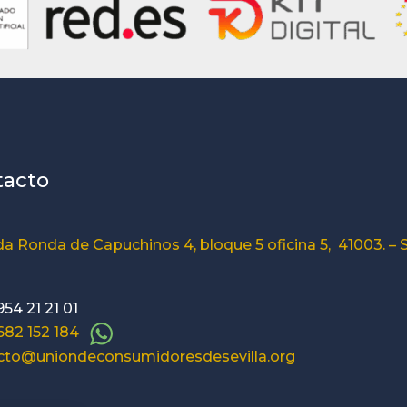
tacto
a Ronda de Capuchinos 4, bloque 5 oficina 5, 41003. – S
954 21 21 01
 682 152 184
cto@uniondeconsumidoresdesevilla.org