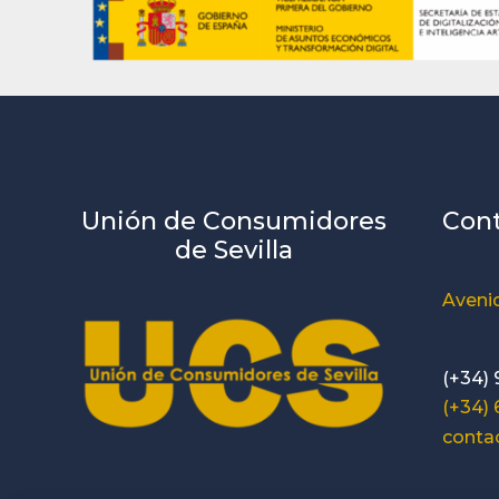
Unión de Consumidores
Con
de Sevilla
Avenid
(+34) 
(+34)
conta