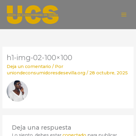
Ir
al
contenido
h1-img-02-100×100
Deja un comentario
/ Por
uniondeconsumidoresdesevilla.org
/
28 octubre, 2025
Deja una respuesta
Lo siento, debes estar
conectado
para publicar