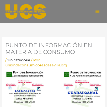
Ir
al
contenido
PUNTO DE INFORMACIÓN EN
MATERIA DE CONSUMO
/
Sin categoría
/ Por
uniondeconsumidoresdesevilla.org