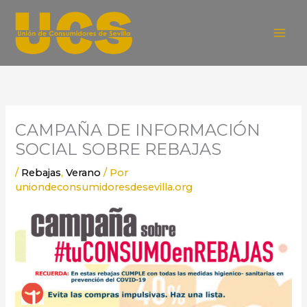
Ir
al
contenido
CAMPAÑA DE INFORMACIÓN
SOCIAL SOBRE REBAJAS
/
Rebajas
,
Verano
/ Por
uniondeconsumidoresdesevilla.org